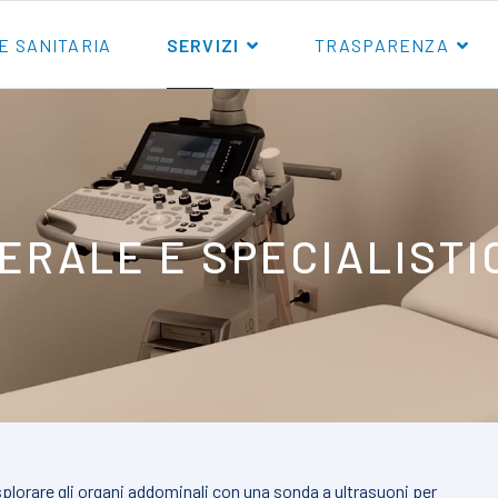
E SANITARIA
SERVIZI
TRASPARENZA
ERALE E SPECIALISTI
plorare gli organi addominali con una sonda a ultrasuoni per