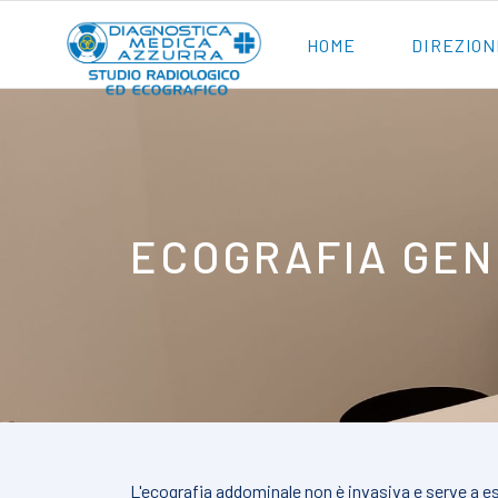
HOME
DIREZION
ECOGRAFIA GEN
L'ecografia addominale non è invasiva e serve a es