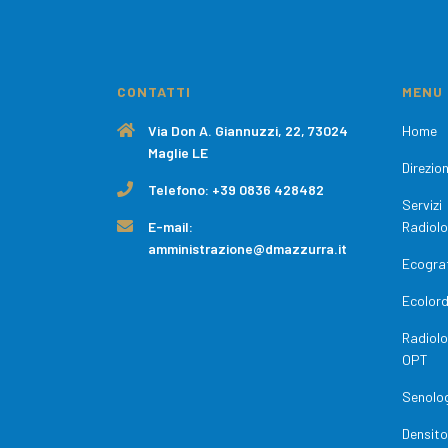
CONTATTI
MENU
Via Don A. Giannuzzi, 22, 73024
Home
Maglie LE
Direzio
Telefono:
+39 0836 428482
Servizi
E-mail:
Radiolo
amministrazione@dmazzurra.it
Ecograf
Ecolor
Radiol
OPT
Senolo
Densit