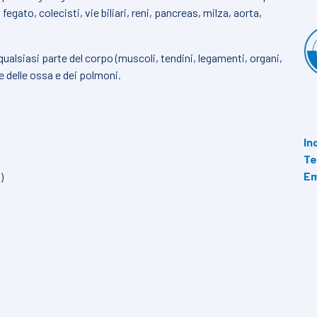
egato, colecisti, vie biliari, reni, pancreas, milza, aorta,
ualsiasi parte del corpo (muscoli, tendini, legamenti, organi,
e delle ossa e dei polmoni.
In
Te
Em
)